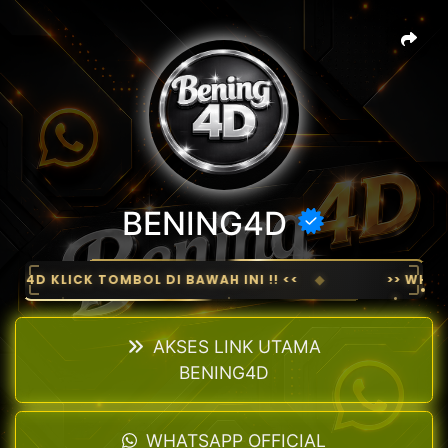
BENING4D
G4D KLICK TOMBOL DI BAWAH INI !! <<
◆
>> WHATS
AKSES LINK UTAMA
BENING4D
WHATSAPP OFFICIAL