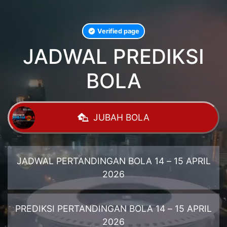
Verified page
JADWAL PREDIKSI
BOLA
JUBAH BOLA
JADWAL PERTANDINGAN BOLA 14 – 15 APRIL
2026
PREDIKSI PERTANDINGAN BOLA 14 – 15 APRIL
2026