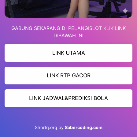
GABUNG SEKARANG DI PELANGISLOT KLIK LINK
DIBAWAH INI
LINK UTAMA
LINK RTP GACOR
LINK JADWAL&PREDIKSI BOLA
Shortq.org by
Sabercoding.com