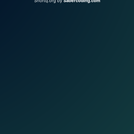
Shortq.org by
Sabercoding.com